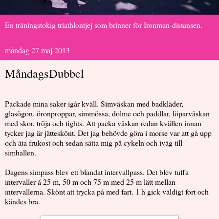
En träningstokig triathlontjej som brinner för Ironman-distansen.
måndag 27 maj 2013
MåndagsDubbel
Packade mina saker igår kväll. Simväskan med badkläder,
glasögon, öronproppar, simmössa, dolme och paddlar, löparväskan
med skor, tröja och tights. Att packa väskan redan kvällen innan
tycker jag är jätteskönt. Det jag behövde göra i morse var att gå upp
och äta frukost och sedan sätta mig på cykeln och iväg till
simhallen.
Dagens simpass blev ett blandat intervallpass. Det blev tuffa
intervaller á 25 m, 50 m och 75 m med 25 m lätt mellan
intervallerna. Skönt att trycka på med fart. 1 h gick väldigt fort och
kändes bra.