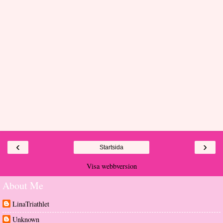
‹
›
Startsida
Visa webbversion
About Me
LinaTriathlet
Unknown