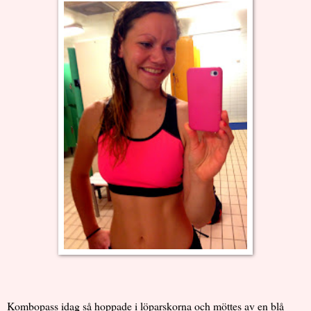
Kombopass idag så hoppade i löparskorna och möttes av en blå