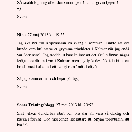
SÅ snabb löpning efter den simningen!! Du är grym tjejen!!
=)
Svara
Nina
27 maj 2013 kl. 19:55
Jag ska ner till Köpenhamn en sväng i sommar. Tänkte att det
kunde vara kul att se er grymma triathleter i Kalmar när jag ändå
var "där nere". Jag trodde ju kanske inte att det skulle finnas några
lediga hotellrum kvar i Kalmar, men jag lyckades faktiskt hitta ett
hotell med i alla fall ett ledigt rum "mitt i city":)
Så jag kommer ner och hejar på dig:)
Svara
Saras Träningsblogg
27 maj 2013 kl. 20:52
Shit vilken dunderbra start och bra där att vara så duktig och
packa i förväg. Gör morgonen lite lättare ju! Snygg topp/bikini du
har! :)